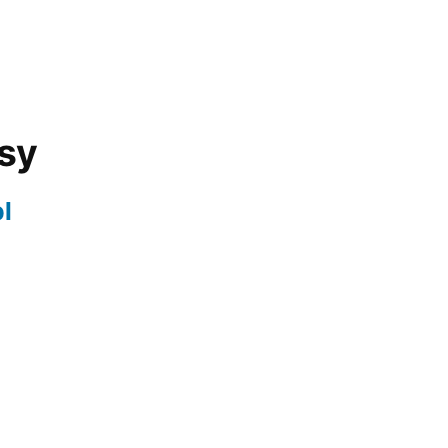
isy
l