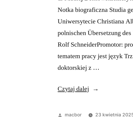
Notka biograficzna Studia 
Uniwersytecie Christiana Al
polnischen Übersetzung des
Rolf SchneiderPromotor: pro
tematem pracy jest język Tr
doktorskiej z …
„maciejborkowsk
Czytaj dalej
Opublikowane
macbor
23 kwietnia 202
przez