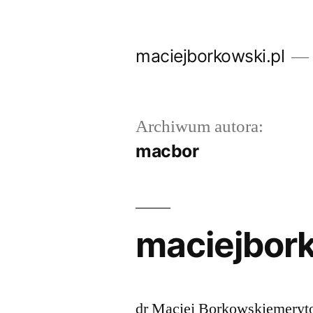
Przejdź
do
maciejborkowski.pl
treści
Archiwum autora:
macbor
maciejbork
dr Maciej Borkowskiemery