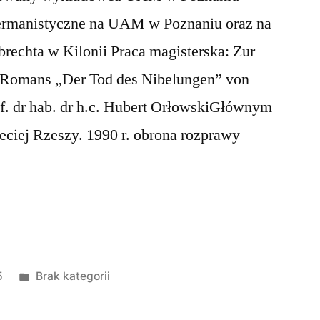
germanistyczne na UAM w Poznaniu oraz na
brechta w Kilonii Praca magisterska: Zur
 Romans „Der Tod des Nibelungen” von
f. dr hab. dr h.c. Hubert OrłowskiGłównym
zeciej Rzeszy. 1990 r. obrona rozprawy
i.pl”
Opublikowano
5
Brak kategorii
w